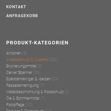
KONTAKT
ANFRAGEKORB
PRODUKT-KATEGORIEN
Aktionen
(3)
Arbeitsschutz & Zubehör
(20)
Brünierungsmittel
(3)
Carver Spanner
(30)
Edelstahlreiniger & -beizen
(24)
Fassadenreinigung
(7)
Metallbeschichtung & Rostschutz
(2)
Öle & Schmiermittel
(7)
Poolpflege
(10)