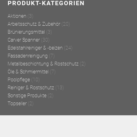
PRODUKT-KATEGORIEN
Aktionen
(3)
Arbeitsschutz & Zubehör
(20)
Brünierungsmittel
(3)
Carver Spanner
(30)
Edelstahlreiniger & -beizen
(24)
Fassadenreinigung
(7)
Metallbeschichtung & Rostschutz
(2)
Öle & Schmiermittel
(7)
Poolpflege
(10)
Reiniger & Rostschutz
(13)
Sonstige Produkte
(2)
Topseller
(2)
UNSERE DIENSTLEISTUNGEN