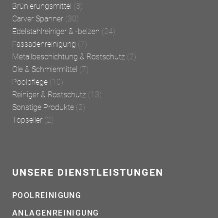
Brünierungsmittel
(3)
Carver Spanner
(30)
Edelstahlreiniger & -beizen
(24)
Fassadenreinigung
(7)
Metallbeschichtung & Rostschutz
(2)
Öle & Schmiermittel
(7)
Poolpflege
(10)
Reiniger & Rostschutz
(13)
Sonstige Produkte
(2)
Topseller
(2)
UNSERE DIENSTLEISTUNGEN
POOLREINIGUNG
ANLAGENREINIGUNG