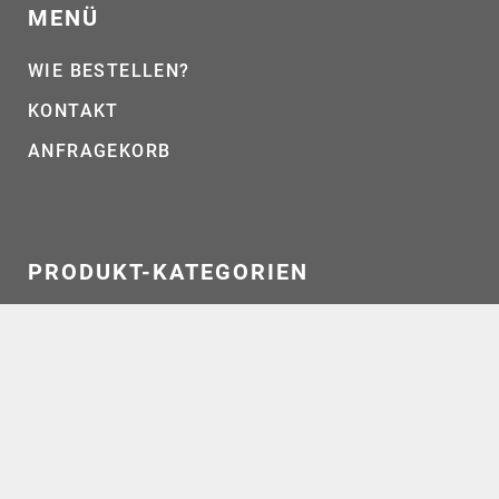
MENÜ
WIE BESTELLEN?
KONTAKT
ANFRAGEKORB
PRODUKT-KATEGORIEN
Aktionen
(3)
Arbeitsschutz & Zubehör
(20)
Brünierungsmittel
(3)
Carver Spanner
(30)
Edelstahlreiniger & -beizen
(24)
Fassadenreinigung
(7)
Metallbeschichtung & Rostschutz
(2)