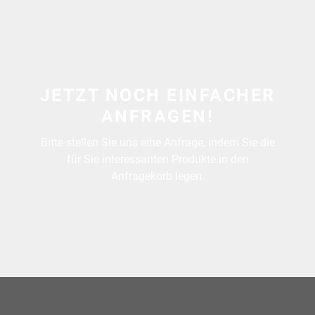
JETZT NOCH EINFACHER
ANFRAGEN!
Bitte stellen Sie uns eine Anfrage, indem Sie die
für Sie interessanten Produkte in den
Anfragekorb legen.