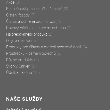
Akce
(3)
Bezpečnost práce a příslušenství
(20)
Čištění fasády
(7)
Čističe a ochrana proti korozi
(13)
Kovový nátěr a antikorozní ochrana
(2)
Najpredávanější produkt
(2)
Oleje a maziva
(7)
Produkty pro čištení a moření nerezové oceli
(24)
Prostředky k černění povrchů
(3)
Různé produkty
(2)
Svorky Carver
(30)
Údržba bazénu
(10)
NAŠE SLUŽBY