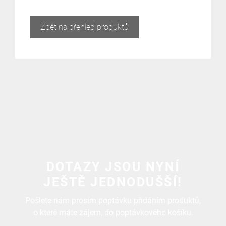
Zpět na přehled produktů
DOTAZY JSOU NYNÍ
JEŠTĚ JEDNODUŠŠÍ!
Pošlete nám prosím poptávku přidáním produktů,
o které máte zájem, do poptávkového košíku.