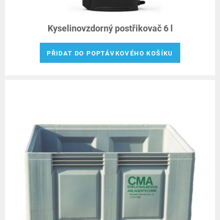
Kyselinovzdorný postřikovač 6 l
PŘIDAT DO POPTÁVKOVÉHO KOŠÍKU