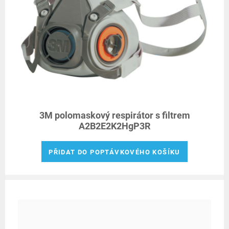
3M polomaskový respirátor s filtrem
A2B2E2K2HgP3R
PŘIDAT DO POPTÁVKOVÉHO KOŠÍKU