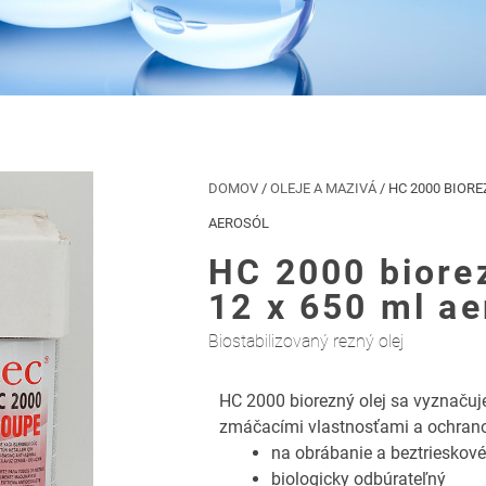
DOMOV
/
OLEJE A MAZIVÁ
/ HC 2000 BIORE
AEROSÓL
HC 2000 biorez
12 x 650 ml ae
Biostabilizovaný rezný olej
HC 2000 biorezný olej sa vyznačuj
zmáčacími vlastnosťami a ochranou
na obrábanie a beztrieskové
biologicky odbúrateľný