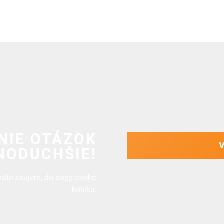
NIE OTÁZOK
NODUCHŠIE!
 máte záujem, do dopytového
košíka.