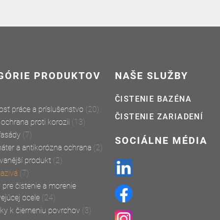
GÓRIE PRODUKTOV
NAŠE SLUŽBY
ČISTENIE BAZÉNA
sť práce a príslušenstvo
(20)
ČISTENIE ZARIADENÍ
a ochrana proti korozii
(13)
 fasády
(7)
SOCIÁLNE MÉDIA
áter a antikorózna ochrana
(2)
vanější produkt
(2)
mazivá
(7)
 pre čistenie a morenie
ejúcej ocele
(24)
dky k čierneniu povrchov
(3)