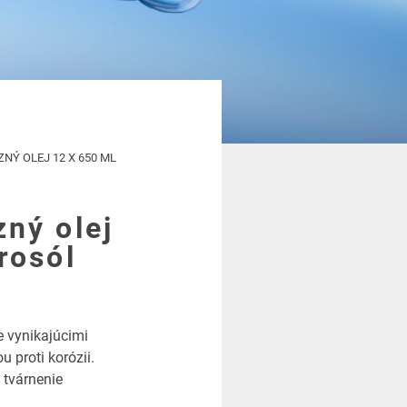
ZNÝ OLEJ 12 X 650 ML
ný olej
rosól
e vynikajúcimi
 proti korózii.
 tvárnenie