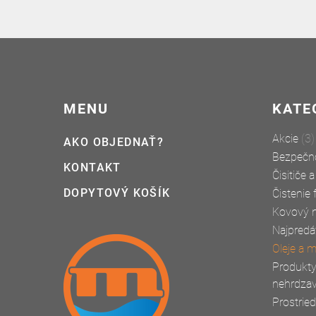
MENU
KATE
Akcie
(3)
AKO OBJEDNAŤ?
Bezpečno
KONTAKT
Čisitiče 
DOPYTOVÝ KOŠÍK
Čistenie
Kovový n
Najpredá
Oleje a 
Produkty
nehrdzav
Prostrie