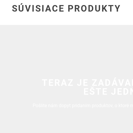
SÚVISIACE PRODUKTY
TERAZ JE ZADÁVA
EŠTE JED
Pošlite nám dopyt pridaním produktov, o ktoré