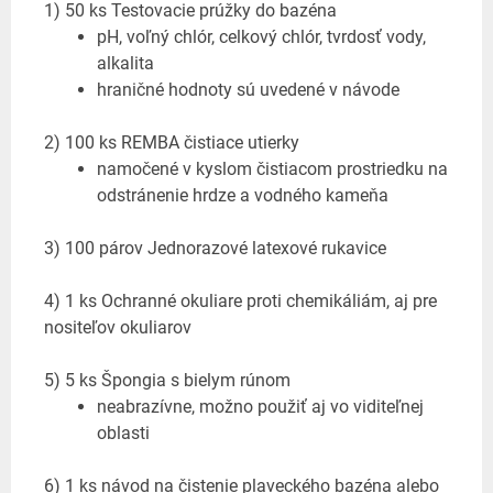
1) 50 ks Testovacie prúžky do bazéna
pH, voľný chlór, celkový chlór, tvrdosť vody,
alkalita
hraničné hodnoty sú uvedené v návode
2) 100 ks REMBA čistiace utierky
namočené v kyslom čistiacom prostriedku na
odstránenie hrdze a vodného kameňa
3) 100 párov Jednorazové latexové rukavice
4) 1 ks Ochranné okuliare proti chemikáliám, aj pre
nositeľov okuliarov
5) 5 ks Špongia s bielym rúnom
neabrazívne, možno použiť aj vo viditeľnej
oblasti
6) 1 ks návod na čistenie plaveckého bazéna alebo