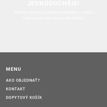
JEDNODUCHŠIE!
Pošlite nám dopyt pridaním produktov, o ktoré
máte záujem, do dopytového košíka.
MENU
AKO OBJEDNAŤ?
KONTAKT
DOPYTOVÝ KOŠÍK