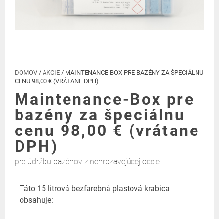
DOMOV
/
AKCIE
/ MAINTENANCE-BOX PRE BAZÉNY ZA ŠPECIÁLNU
CENU 98,00 € (VRÁTANE DPH)
Maintenance-Box pre
bazény za špeciálnu
cenu 98,00 € (vrátane
DPH)
pre údržbu bazénov z nehrdzavejúcej ocele
Táto 15 litrová bezfarebná plastová krabica
obsahuje: