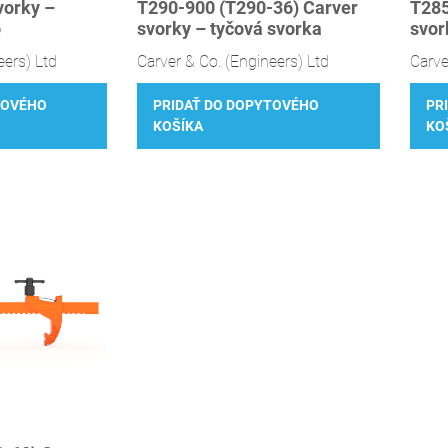
vorky –
T290-900 (T290-36) Carver
T285
o
svorky – tyčová svorka
svor
eers) Ltd
Carver & Co. (Engineers) Ltd
Carve
TOVÉHO
PRIDAŤ DO DOPYTOVÉHO
PR
KOŠÍKA
KO