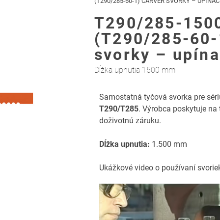
(T290/285-60-1) CARVER SVORKY – UPÍNAC
T290/285-150
(T290/285-60-
svorky – upína
Dĺžka upnutia 1500 mm
Samostatná tyčová svorka pre séri
T290/T285
. Výrobca poskytuje na
doživotnú záruku.
Dĺžka upnutia:
1.500 mm
Ukážkové video o používaní svoriek