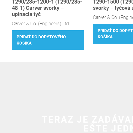
T290/285-1200-1 (T290/285-
T290-1500 (T290
48-1) Carver svorky –
svorky – tyčová 
upínacia tyč
Carver & Co. (Engin
Carver & Co. (Engineers) Ltd
PRIDAŤ DO DOPY
PRIDAŤ DO DOPYTOVÉHO
KOŠÍKA
KOŠÍKA
TERAZ JE ZADÁVA
EŠTE JED