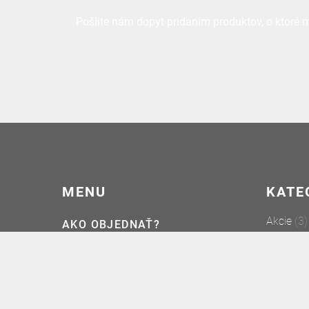
Pošlite nám dopyt pridaním produktov, o ktoré
MENU
KATE
Akcie
(3)
AKO OBJEDNAŤ?
Bezpečno
KONTAKT
Čisitiče 
DOPYTOVÝ KOŠÍK
Čistenie
Kovový n