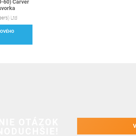
-60) Carver
svorka
eers) Ltd
TOVÉHO
NIE OTÁZOK
NODUCHŠIE!