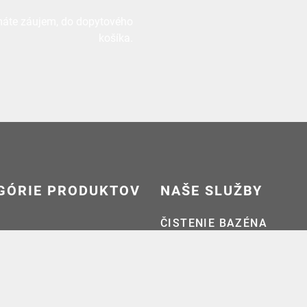
 máte záujem, do dopytového
košíka.
GÓRIE PRODUKTOV
NAŠE SLUŽBY
ČISTENIE BAZÉNA
sť práce a príslušenstvo
(20)
ČISTENIE ZARIADENÍ
a ochrana proti korozii
(13)
 fasády
(7)
SOCIÁLNE MÉDIA
áter a antikorózna ochrana
(2)