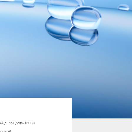
KA
/ T290/285-1500-1