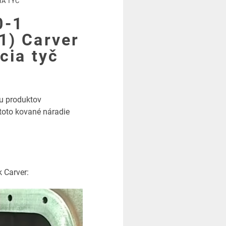
IA TYČ
0-1
1) Carver
cia tyč
u produktov
 toto kované náradie
 Carver: