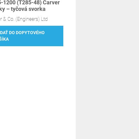
-1200 (T285-48) Carver
ky – tyčová svorka
r & Co. (Engineers) Ltd
IDAŤ DO DOPYTOVÉHO
ŠÍKA