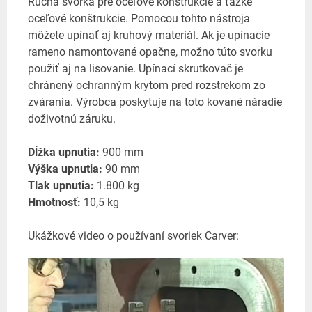
Ručná svorka pre oceľové konštrukcie a ťažké
oceľové konštrukcie. Pomocou tohto nástroja
môžete upínať aj kruhový materiál. Ak je upínacie
rameno namontované opačne, možno túto svorku
použiť aj na lisovanie. Upínací skrutkovač je
chránený ochranným krytom pred rozstrekom zo
zvárania. Výrobca poskytuje na toto kované náradie
doživotnú záruku.
Dĺžka upnutia:
900 mm
Výška upnutia:
90 mm
Tlak upnutia:
1.800 kg
Hmotnosť:
10,5 kg
Ukážkové video o používaní svoriek Carver: