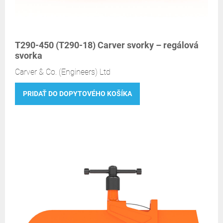
T290-450 (T290-18) Carver svorky – regálová
svorka
Carver & Co. (Engineers) Ltd
PRIDAŤ DO DOPYTOVÉHO KOŠÍKA