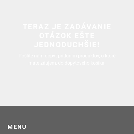
TERAZ JE ZADÁVANIE
OTÁZOK EŠTE
JEDNODUCHŠIE!
Pošlite nám dopyt pridaním produktov, o ktoré
máte záujem, do dopytového košíka.
MENU