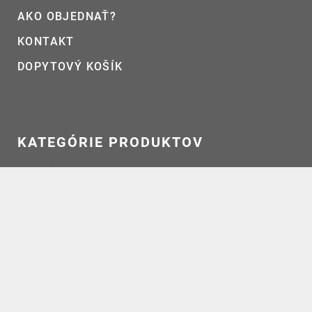
AKO OBJEDNAŤ?
KONTAKT
DOPYTOVÝ KOŠÍK
KATEGÓRIE PRODUKTOV
Akcie
(3)
Bezpečnosť práce a príslušenstvo
(20)
Čisitiče a ochrana proti korozii
(13)
Čistenie fasády
(7)
Kovový náter a antikorózna ochrana
(2)
Najpredávanější produkt
(2)
Oleje a mazivá
(7)
Produkty pre čistenie a morenie nehrdzavejúcej ocele
(24)